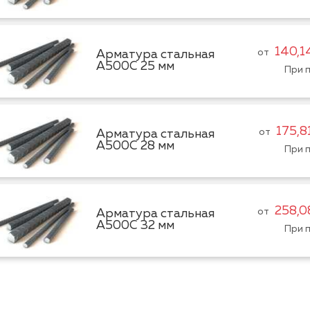
140,1
от
Арматура стальная
А500С 25 мм
При п
175,8
от
Арматура стальная
А500С 28 мм
При п
258,0
от
Арматура стальная
А500С 32 мм
При п