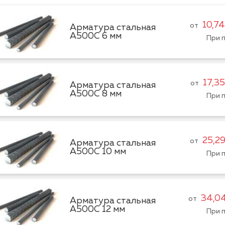
10,74
от
Арматура стальная
А500С 6 мм
При п
17,35
от
Арматура стальная
А500С 8 мм
При п
25,2
от
Арматура стальная
А500С 10 мм
При п
34,0
от
Арматура стальная
А500С 12 мм
При п