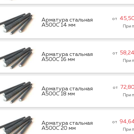
45,5
от
Арматура стальная
А500С 14 мм
При п
58,2
от
Арматура стальная
А500С 16 мм
При п
72,8
от
Арматура стальная
А500С 18 мм
При п
94,6
от
Арматура стальная
А500С 20 мм
При п