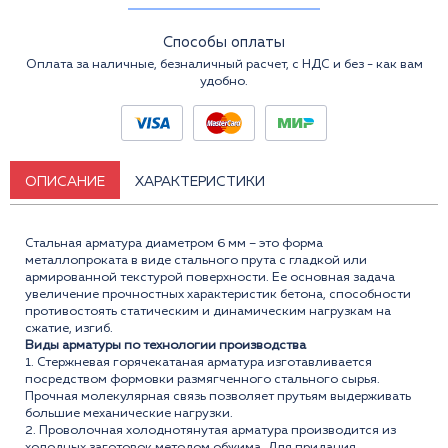
Способы оплаты
Оплата за наличные, безналичный расчет, с НДС и без - как вам
удобно.
ОПИСАНИЕ
ХАРАКТЕРИСТИКИ
Стальная арматура диаметром 6 мм – это форма
металлопроката в виде стального прута с гладкой или
армированной текстурой поверхности. Ее основная задача
увеличение прочностных характеристик бетона, способности
противостоять статическим и динамическим нагрузкам на
сжатие, изгиб.
Виды арматуры по технологии производства
1. Стержневая горячекатаная арматура изготавливается
посредством формовки размягченного стального сырья.
Прочная молекулярная связь позволяет прутьям выдерживать
большие механические нагрузки.
2. Проволочная холоднотянутая арматура производится из
холодных заготовок методом обжима. Для придания