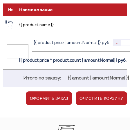
№
Наименование
{{ key +
{{ product.name }}
1 }}
-
{{ product.price | amountNormal }} руб.
{{ product.price * product.count | amountNormal}} руб.
Итого по заказу:
{{ amount | amountNormal }}
ОФОРМИТЬ ЗАКАЗ
ОЧИСТИТЬ КОРЗИНУ