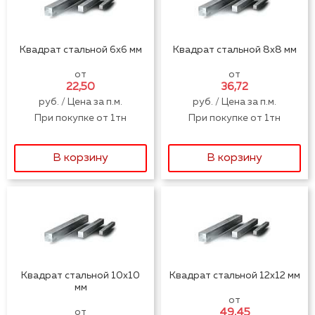
стальная (двутавр)
Сетка Кладочная
Сетка Дорожная
Квадрат стальной 6x6 мм
Квадрат стальной 8x8 мм
Арматура
от
от
Профнастил
стальная
22,50
36,72
руб. / Цена за п.м.
руб. / Цена за п.м.
Квадрат
Лист стальной
стальной
При покупке от 1тн
При покупке от 1тн
Полоса стальная
Круг стальной
В корзину
В корзину
Проволока
Шестигранник
стальная
стальной
Доборные
Металлочерепица
элементы кровли
Цветной
Труба стальная
металлопрокат
Квадрат стальной 10x10
Квадрат стальной 12x12 мм
мм
от
от
49,45