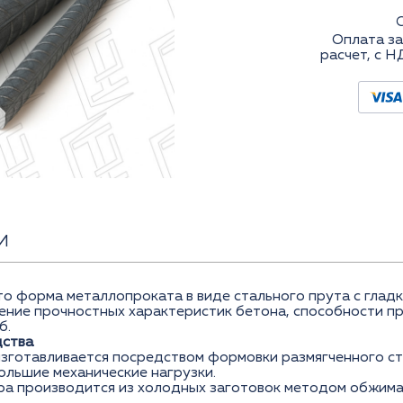
Оплата за
расчет, с Н
И
то форма металлопроката в виде стального прута с глад
чение прочностных характеристик бетона, способности п
б.
дства
изготавливается посредством формовки размягченного ст
ольшие механические нагрузки.
ра производится из холодных заготовок методом обжима