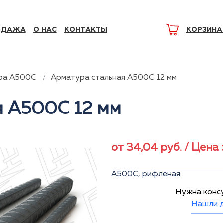
ОДАЖА
О НАС
КОНТАКТЫ
КОРЗИНА
ра А500С
Арматура стальная А500С 12 мм
я А500С 12 мм
от
34,04
руб.
/ Цена 
А500С, рифленая
Нужна конс
Нашли д