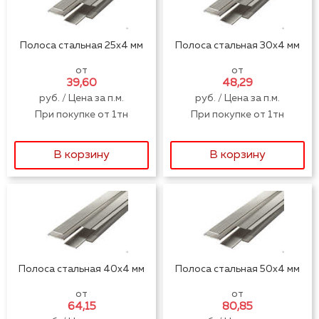
стальная (двутавр)
Сетка Кладочная
Сетка Дорожная
Полоса стальная 25x4 мм
Полоса стальная 30x4 мм
Арматура
от
от
Профнастил
стальная
39,60
48,29
руб. / Цена за п.м.
руб. / Цена за п.м.
Квадрат стальной
Лист стальной
При покупке от 1тн
При покупке от 1тн
Круг стальной
Полоса стальная
В корзину
В корзину
Проволока
Шестигранник
стальная
стальной
Доборные
Металлочерепица
элементы кровли
Цветной
Труба стальная
металлопрокат
Полоса стальная 40x4 мм
Полоса стальная 50x4 мм
от
от
64,15
80,85