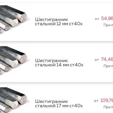
54,8
от
Шестигранник
стальной 12 мм ст40х
При п
74,4
от
Шестигранник
стальной 14 мм ст40х
При п
109,7
от
Шестигранник
стальной 17 мм ст40х
При п