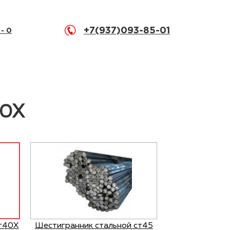
+7(937)093-85-01
 -
0
40Х
ст40Х
Шестигранник стальной ст45