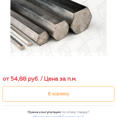
от
54,88
руб.
/ Цена за п.м.
В корзину
Нужна консультация
по этому товару?