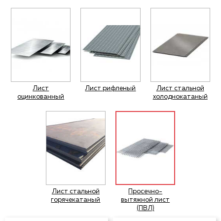
Уголок стальной
Швеллер стальной
Балка
двутавровая
Сетка Рабица
стальная (двутавр)
Сетка Кладочная
Сетка Дорожная
Арматура
Профнастил
стальная
Лист
Лист рифленый
Лист стальной
оцинкованный
холоднокатаный
Квадрат стальной
Лист стальной
Полоса стальная
Круг стальной
Проволока
Шестигранник
стальная
стальной
Доборные
Металлочерепица
элементы кровли
Лист стальной
Просечно-
горячекатаный
вытяжной лист
Цветной
(ПВЛ)
Труба стальная
металлопрокат