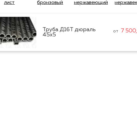
лист
бронзовый
нержавеющий
нержаве
Труба Д16Т дюраль
7 500
от
45х5