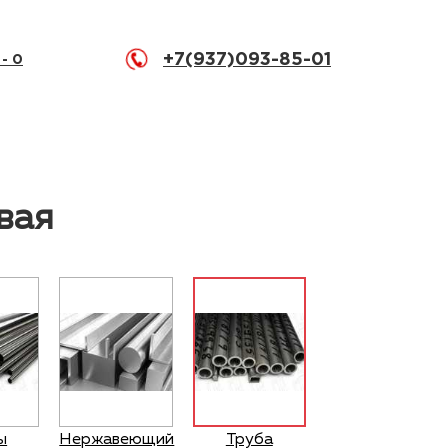
+7(937)093-85-01
 -
0
вая
ы
Нержавеющий
Труба