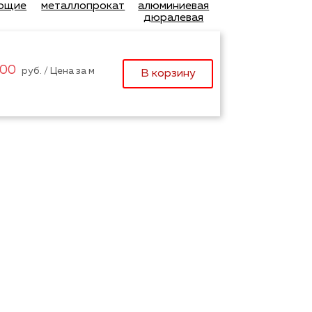
ющие
металлопрокат
алюминиевая
дюралевая
,00
руб. / Цена за м
В корзину