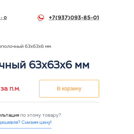
+7(937)093-85-01
 -
0
нополочный 63x63x6 мм
очный 63x63x6 мм
за п.м.
В корзину
ультация
по этому товару?
ешевле? Снизим цену!