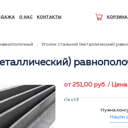
ОДАЖА
О НАС
КОНТАКТЫ
КОРЗИНА
 равнополочный
Уголок стальной (металлический) рав
металлический) равнопол
от
251,00
руб.
/ Цена 
г/к ст3
Нужна конс
Нашли д