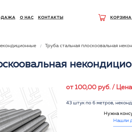
ОДАЖА
О НАС
КОНТАКТЫ
КОРЗИНА
некондиционные
Труба стальная плоскоовальная неко
лоскоовальная некондици
от
100,00
руб.
/ Цена
43 штук по 6 метров, неконд
Нужна конс
Нашли д