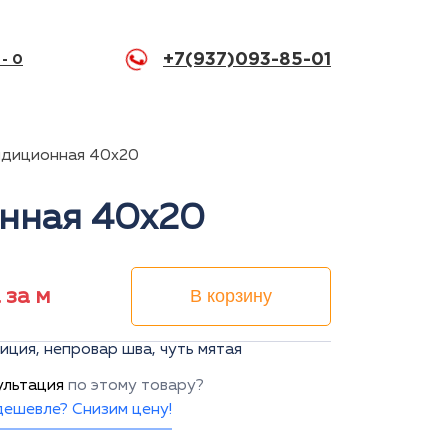
+7(937)093-85-01
 -
0
ндиционная 40x20
онная 40x20
 за м
В корзину
иция, непровар шва, чуть мятая
ультация
по этому товару?
ешевле? Снизим цену!