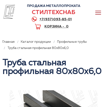
ПРОДАЖА МЕТАЛЛОПРОКАТА
СТИЛТЕХСНАБ
+7(937)093-85-01
КОРЗИНА -
0
Главная
Каталог продукции
Профильные трубы
Труба стальная профильная 80x80x6,0
Труба стальная
0
профильная 80x80x6,0
+7(937)093-85-01
Горячая линия
Волгоград