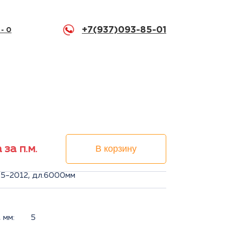
+7(937)093-85-01
 -
0
 за п.м.
В корзину
5-2012, дл.6000мм
 мм:
5