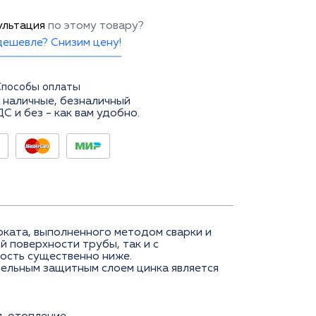
ультация
по этому товару?
ешевле? Снизим цену!
Способы оплаты
 наличные, безналичный
ДС и без - как вам удобно.
ката, выполненного методом сварки и
 поверхности трубы, так и с
мость существенно ниже.
тельным защитным слоем цинка является