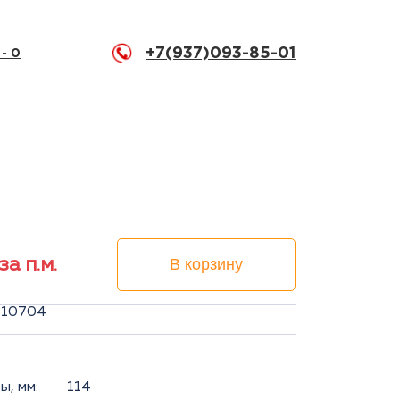
+7(937)093-85-01
 -
0
за п.м.
В корзину
5/10704
, мм:
114