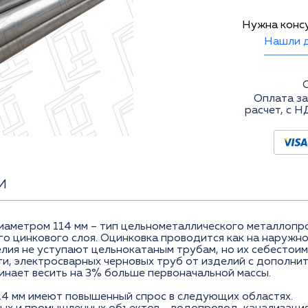
Нужна конс
Нашли д
Оплата за
расчет, с Н
И
аметром 114 мм – тип цельнометаллического металлопро
о цинкового слоя. Оцинковка проводится как на наружной
лия не уступают цельнокатаным трубам, но их себестои
и, электросварных черновых труб от изделий с дополни
чинает весить на 3% больше первоначальной массы.
4 мм имеют повышенный спрос в следующих областях.