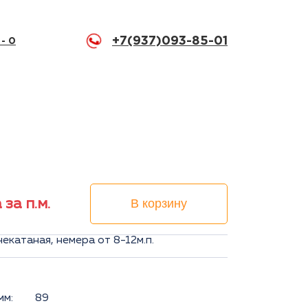
+7(937)093-85-01
 -
0
 за п.м.
В корзину
екатаная, немера от 8-12м.п.
мм:
89