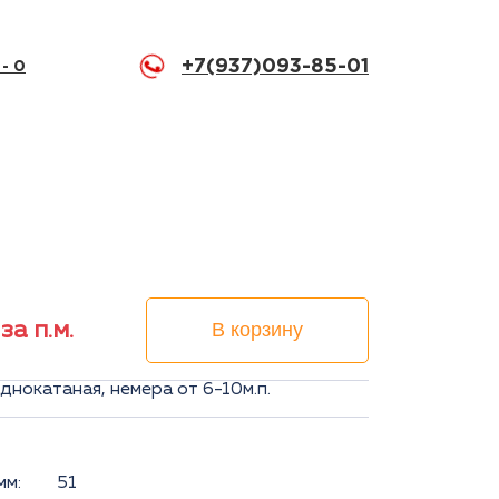
+7(937)093-85-01
 -
0
за п.м.
В корзину
днокатаная, немера от 6-10м.п.
мм:
51