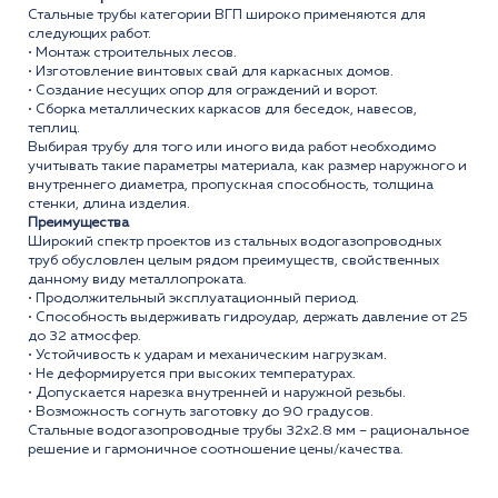
Стальные трубы категории ВГП широко применяются для
следующих работ.
• Монтаж строительных лесов.
• Изготовление винтовых свай для каркасных домов.
• Создание несущих опор для ограждений и ворот.
• Сборка металлических каркасов для беседок, навесов,
теплиц.
Выбирая трубу для того или иного вида работ необходимо
учитывать такие параметры материала, как размер наружного и
внутреннего диаметра, пропускная способность, толщина
стенки, длина изделия.
Преимущества
Широкий спектр проектов из стальных водогазопроводных
труб обусловлен целым рядом преимуществ, свойственных
данному виду металлопроката.
• Продолжительный эксплуатационный период.
• Способность выдерживать гидроудар, держать давление от 25
до 32 атмосфер.
• Устойчивость к ударам и механическим нагрузкам.
• Не деформируется при высоких температурах.
• Допускается нарезка внутренней и наружной резьбы.
• Возможность согнуть заготовку до 90 градусов.
Стальные водогазопроводные трубы 32x2.8 мм – рациональное
решение и гармоничное соотношение цены/качества.