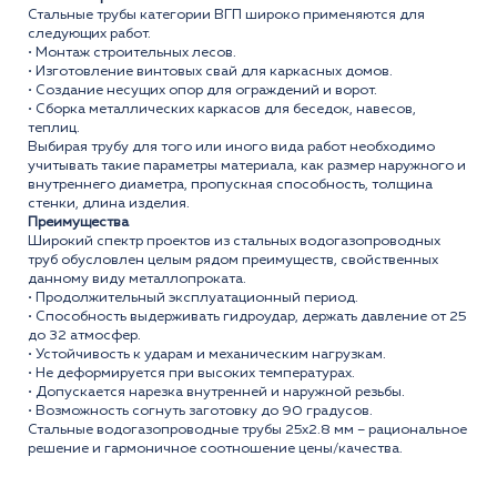
Стальные трубы категории ВГП широко применяются для
следующих работ.
• Монтаж строительных лесов.
• Изготовление винтовых свай для каркасных домов.
• Создание несущих опор для ограждений и ворот.
• Сборка металлических каркасов для беседок, навесов,
теплиц.
Выбирая трубу для того или иного вида работ необходимо
учитывать такие параметры материала, как размер наружного и
внутреннего диаметра, пропускная способность, толщина
стенки, длина изделия.
Преимущества
Широкий спектр проектов из стальных водогазопроводных
труб обусловлен целым рядом преимуществ, свойственных
данному виду металлопроката.
• Продолжительный эксплуатационный период.
• Способность выдерживать гидроудар, держать давление от 25
до 32 атмосфер.
• Устойчивость к ударам и механическим нагрузкам.
• Не деформируется при высоких температурах.
• Допускается нарезка внутренней и наружной резьбы.
• Возможность согнуть заготовку до 90 градусов.
Стальные водогазопроводные трубы 25x2.8 мм – рациональное
решение и гармоничное соотношение цены/качества.