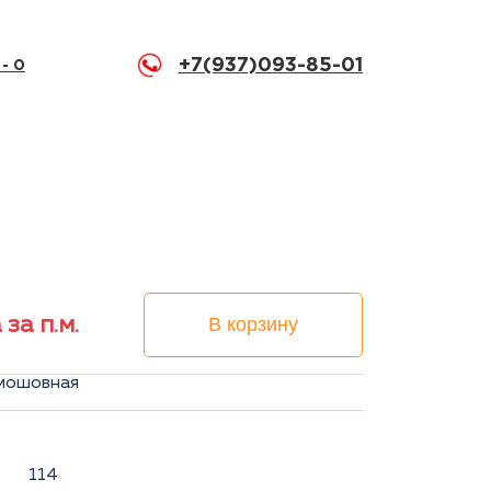
+7(937)093-85-01
 -
0
 за п.м.
В корзину
ямошовная
114