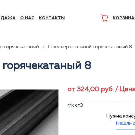
ОДАЖА
О НАС
КОНТАКТЫ
КОРЗИНА
р горячекатаный
Швеллер стальной горячекатаный 8
 горячекатаный 8
от
324,00
руб.
/ Цена
г/к ст3
Нужна конс
Нашли д