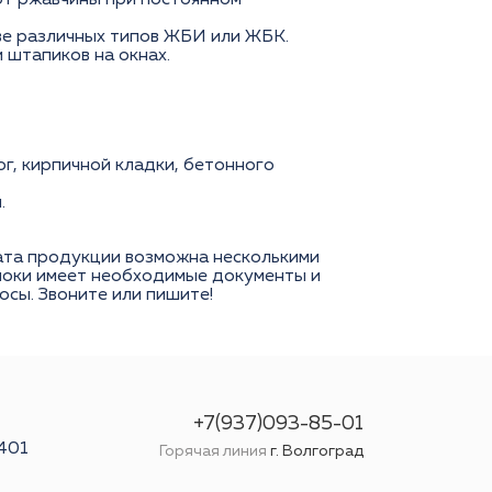
от ржавчины при постоянном
ве различных типов ЖБИ или ЖБК.
 штапиков на окнах.
ог, кирпичной кладки, бетонного
.
лата продукции возможна несколькими
олоки имеет необходимые документы и
сы. Звоните или пишите!
+7(937)093-85-01
 401
Горячая линия
г. Волгоград