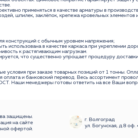
нных объектах. Цинковое покрытие гарантирует защиту 
стве.
ективно применяться в качестве арматуры в производст
здей, шпилек, заклёпок, крепежа кровельных элементов и
ля конструкций с обычным уровнем напряжения;
ть использована в качестве каркаса при укреплении дор
чивость к растягивающим нагрузкам.
ируется, что существенно упрощает процедуру доставки
ые условия при заказе товарных позиций от 1 тонны. Оп
ая оплата и банковский перевод. Весь ассортимент пров
ОСТ. Наши менеджеры готовы ответить на все Ваши вопро
ава защищены.
г. Волгоград
ация на сайте
ул. Богунская, д.8 оф.
чной офертой.