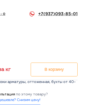
+7(937)093-85-01
 -
0
за кг
В корзину
вязки арматуры, оттоженная, бухты от 40-
ультация
по этому товару?
ешевле? Снизим цену!