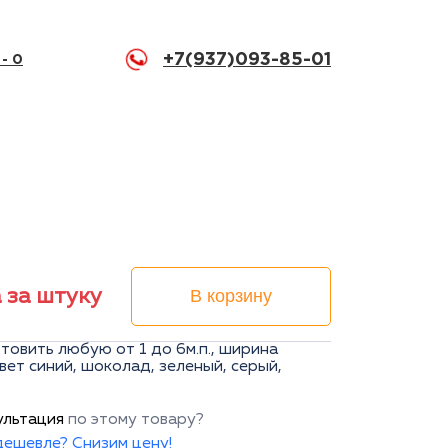
+7(937)093-85-01
 -
0
а за штуку
В корзину
товить любую от 1 до 6м.п., ширина
вет синий, шоколад, зеленый, серый,
ультация
по этому товару?
ешевле? Снизим цену!