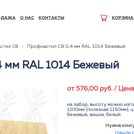
ОДАЖА
О НАС
КОНТАКТЫ
КОРЗИНА
стил C8
Профнастил С8 0,4 мм RAL 1014 Бежевый
4 мм RAL 1014 Бежевый
от
576,00
руб.
/ Цен
на забор, высоту можно изго
1200мм (полезная 1150мм), ц
бежевый, вишня, белый
Нужна конс
Нашли д