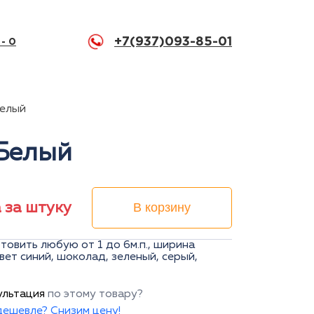
+7(937)093-85-01
 -
0
Белый
 Белый
а за штуку
В корзину
товить любую от 1 до 6м.п., ширина
вет синий, шоколад, зеленый, серый,
ультация
по этому товару?
ешевле? Снизим цену!