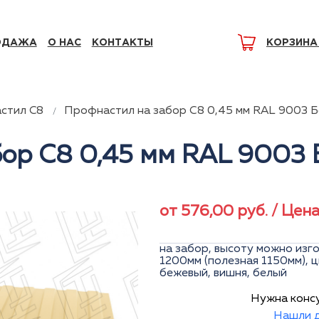
ОДАЖА
О НАС
КОНТАКТЫ
КОРЗИНА
стил C8
Профнастил на забор С8 0,45 мм RAL 9003 
бор С8 0,45 мм RAL 9003
от
576,00
руб.
/ Цен
на забор, высоту можно изго
1200мм (полезная 1150мм), ц
бежевый, вишня, белый
Нужна конс
Нашли д