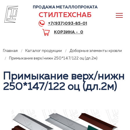
ПРОДАЖА МЕТАЛЛОПРОКАТА
СТИЛТЕХСНАБ
+7(937)093-85-01
КОРЗИНА -
0
Главная
Каталог продукции
Доборные элементы кровли
Примыкание верх/нижн 250*147/122 оц (дл.2м)
Примыкание верх/нижн
0
250*147/122 оц (дл.2м)
+7(937)093-85-01
Горячая линия
Волгоград