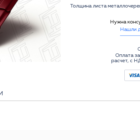
Толщина листа металлочереп
Нужна конс
Нашли д
Оплата за
расчет, с Н
И