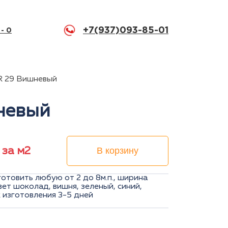
+7(937)093-85-01
 -
0
R 29 Вишневый
невый
 за м2
В корзину
отовить любую от 2 до 8м.п., ширина
вет шоколад, вишня, зеленый, синий,
к изготовления 3-5 дней