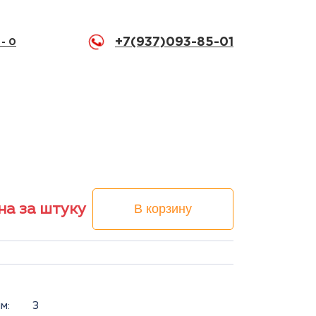
+7(937)093-85-01
 -
0
на за штуку
В корзину
м:
3