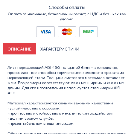
Способы оплаты
Оплата за наличные, безналичный расчет, с НДС и без - как вам
удобно.
ОПИСАНИЕ
ХАРАКТЕРИСТИКИ
Лист нержавеющий AISI 430 толщиной 6 мм — это изделие,
произведенное способом горячего или холодного проката из
нержавеющей стали. Толщина листового материала оставляет
6 мм. Его размеры соответствуют 1500 мм ширины и 6000 мм
длины. Для его изготовления используется сталь марки AISI
430.
Материал характеризуется самыми важными качествами
• устойчивостью к коррозии;
• прочностью и стойкостью к механическим воздействия
• долгим сроком службы;
• презентабельным внешним видом.
Область применения нержавеющего листа достаточно широка: