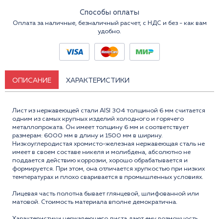
Способы оплаты
Оплата за наличные, безналичный расчет, с НДС и без - как вам
удобно.
ОПИСАНИЕ
ХАРАКТЕРИСТИКИ
Лист из нержавеющей стали AISI 304 толщиной 6 мм считается
одним из самых крупных изделий холодного и горячего
металлопроката. Он имеет толщину 6 мм и соответствует
размерам: 6000 мм в длину и 1500 мм в ширину.
Низкоуглеродистая хромисто-железная нержавеющая сталь не
имеет в своем составе никеля и молибдена, абсолютно не
поддается действию коррозии, хорошо обрабатывается и
формируется. При этом, она отличается хрупкостью при низких
температурах и плохо сваривается в промышленных условиях.
Лицевая часть полотна бывает глянцевой, шлифованной или
матовой. Стоимость материала вполне демократична.
Характеристики нержавеющего листа дают ему возможность