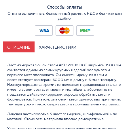
Способы оплаты
Оплата за наличные, безналичный расчет, с НДС и без - как вам
удобно.
ОПИСАНИЕ
ХАРАКТЕРИСТИКИ
Лист из нержавеющей стали AISI 12x18xH10T шириной 1500 мм
считается одним из самых крупных изделий холодного и
горячего металлопроката. Он имеет ширину 1500 мм и
соответствует размерам: 6000 мм в длину и 6 мм в толщину.
Низкоуглеродистая хромисто-железная нержавеющая сталь не
имеет в своем составе никеля и молибдена, абсолютно не
поддается действию коррозии, хорошо обрабатывается и
формируется. При этом, она отличается хрупкостью при низких
температурах и плохо сваривается в промышленных условиях.
Лицевая часть полотна бывает глянцевой, шлифованной или
матовой. Стоимость материала вполне демократична.
Характеристики нержавеющего листа дают ему возможность