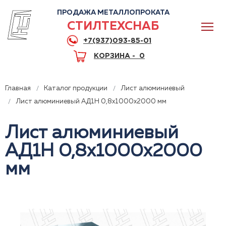
ПРОДАЖА МЕТАЛЛОПРОКАТА
СТИЛТЕХСНАБ
+7(937)093-85-01
КОРЗИНА -
0
Главная
Каталог продукции
Лист алюминиевый
Лист алюминиевый АД1Н 0,8x1000x2000 мм
Лист алюминиевый
0
АД1Н 0,8x1000x2000
+7(937)093-85-01
мм
Горячая линия
Волгоград