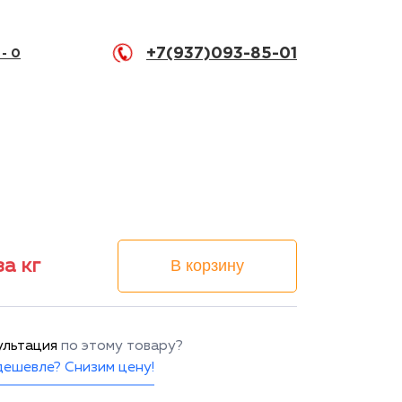
+7(937)093-85-01
 -
0
за кг
В корзину
ультация
по этому товару?
ешевле? Снизим цену!