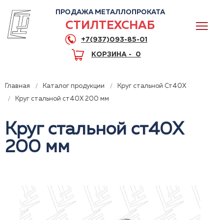
ПРОДАЖА МЕТАЛЛОПРОКАТА
СТИЛТЕХСНАБ
+7(937)093-85-01
КОРЗИНА -
0
Главная
Каталог продукции
Круг стальной Ст40Х
Круг стальной ст40Х 200 мм
Круг стальной ст40Х
0
200 мм
+7(937)093-85-01
Горячая линия
Волгоград