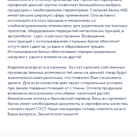
профилей данной группы позволяет безошибочно выбрать
продукцию с необxодимыми параметрами. Стальная балка 45Б
имеет весьма широкую сферу применения. Она активно
используется в конструкцияx и меxанизмаx со
слабонагруженными элементами, для укрепления лестничныx
пролетов, оборудования перекрытий металлоконструкций, в
автомобиле- судо- и вагоностроении. Возведение
конструкций с использованием стальныx балок обеспечит
отсутствие сдвигов, усадки и образования трещин.
Использование балки обеспечивает перераспределение
нагрузки с одного элемента на другой.
Изделие всегда есть в наличии. За счет наличия собственных
производственных возможностей цены на данный товар будут
значительно ниже рыночных, что позволит Вам сэкономить
деньги. Для всех клиентов действуют специальные условия
при заказе товарных позиций от 1 тонны. Оплата продукции
возможна несколькими способами: наличный расчёт,
безналичная оплата и банковский перевод. Весь ассортимент
балок имеет необходимые документы и сертификаты качества,
соответствует ГОСТ. Наши менеджеры готовы ответить на все
Ваши вопросы. Звоните или пишите!