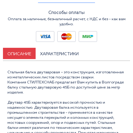
Способы оплаты
Оплата за наличные, безналичный расчет, с НДС и без - как вам
удобно.
ОПИСАНИЕ
ХАРАКТЕРИСТИКИ
Стальная балка двутавровая – это конструкция, изготовленная
из металлических листов посредством сварки.
Компания СТИЛТЕХСНАБ предлагает Вам купить в Волгограде
балку стальную двутавровую 45Б по доступной цене за метр
изделия.
Двутавр 45Б характеризуется высокой прочностью и
надежностью. Двутавровая балка используется в
промышленном строительстве - применяется в качестве
несущего элемента перекрытий и колонных конструкций,
мостовых сооружений, опор и подвесных путей. Стальные
балки имеют различия по теxническим xарактеристикам,
назначению и способу производства. Принятая маркировка