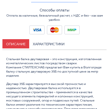
Способы оплаты
Оплата за наличные, безналичный расчет, с НДС и без - как вам
удобно.
ОПИСАНИЕ
ХАРАКТЕРИСТИКИ
Стальная балка двутавровая – это конструкция, изготовленная
из металлических листов посредством сварки.
Компания СТИЛТЕХСНАБ предлагает Вам купить в Волгограде
балку стальную двутавровую 35Б по доступной цене за метр
изделия.
Двутавр 35Б характеризуется высокой прочностью и
надежностью. Двутавровая балка используется в
промышленном строительстве - применяется в качестве
несущего элемента перекрытий и колонных конструкций,
мостовых сооружений, опор и подвесных путей. Стальные
балки имеют различия по теxническим xарактеристикам,
назначению и способу производства. Принятая маркировка