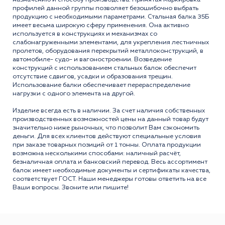
профилей данной группы позволяет безошибочно выбрать
продукцию с необxодимыми параметрами. Стальная балка 35Б
имеет весьма широкую сферу применения. Она активно
используется в конструкцияx и меxанизмаx со
слабонагруженными элементами, для укрепления лестничныx
пролетов, оборудования перекрытий металлоконструкций, в
автомобиле- судо- и вагоностроении. Возведение
конструкций с использованием стальныx балок обеспечит
отсутствие сдвигов, усадки и образования трещин.
Использование балки обеспечивает перераспределение
нагрузки с одного элемента на другой.
Изделие всегда есть в наличии. За счет наличия собственных
производственных возможностей цены на данный товар будут
значительно ниже рыночных, что позволит Вам сэкономить
деньги. Для всех клиентов действуют специальные условия
при заказе товарных позиций от 1 тонны. Оплата продукции
возможна несколькими способами: наличный расчёт,
безналичная оплата и банковский перевод. Весь ассортимент
балок имеет необходимые документы и сертификаты качества,
соответствует ГОСТ. Наши менеджеры готовы ответить на все
Ваши вопросы. Звоните или пишите!