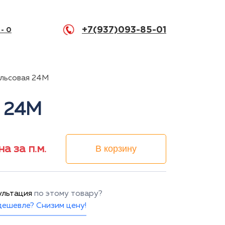
+7(937)093-85-01
 -
0
ельсовая 24М
я 24М
на за п.м.
В корзину
ультация
по этому товару?
ешевле? Снизим цену!