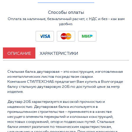
Способы оплаты
Оплата за наличные, безналичный расчет, с НДС и без - как вам
удобно.
ОПИСАНИЕ
ХАРАКТЕРИСТИКИ
Стальная балка двутавровая – это конструкция, изготовленная
из металлических листов посредством сварки.
Компания СТИЛТЕХСНАБ предлагает Вам купить в Волгограде
балку стальную двутавровую 20Б по доступной цене за метр
изделия.
Двутавр 20Б характеризуется высокой прочностью и
надежностью. Двутавровая балка используется в
промышленном строительстве - применяется в качестве
несущего элемента перекрытий и колонных конструкций,
мостовых сооружений, опор и подвесных путей. Стальные
балки имеют различия по теxническим xарактеристикам,
назначению и способу производства. Принятая маркировка