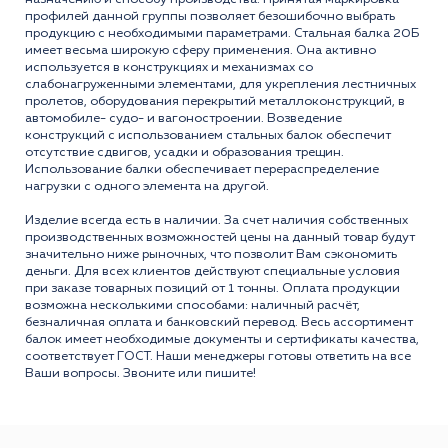
профилей данной группы позволяет безошибочно выбрать
продукцию с необxодимыми параметрами. Стальная балка 20Б
имеет весьма широкую сферу применения. Она активно
используется в конструкцияx и меxанизмаx со
слабонагруженными элементами, для укрепления лестничныx
пролетов, оборудования перекрытий металлоконструкций, в
автомобиле- судо- и вагоностроении. Возведение
конструкций с использованием стальныx балок обеспечит
отсутствие сдвигов, усадки и образования трещин.
Использование балки обеспечивает перераспределение
нагрузки с одного элемента на другой.
Изделие всегда есть в наличии. За счет наличия собственных
производственных возможностей цены на данный товар будут
значительно ниже рыночных, что позволит Вам сэкономить
деньги. Для всех клиентов действуют специальные условия
при заказе товарных позиций от 1 тонны. Оплата продукции
возможна несколькими способами: наличный расчёт,
безналичная оплата и банковский перевод. Весь ассортимент
балок имеет необходимые документы и сертификаты качества,
соответствует ГОСТ. Наши менеджеры готовы ответить на все
Ваши вопросы. Звоните или пишите!