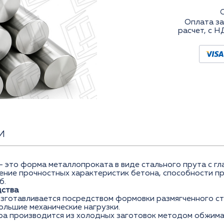
Оплата за
расчет, с Н
И
– это форма металлопроката в виде стального прута с г
чение прочностных характеристик бетона, способности п
б.
дства
изготавливается посредством формовки размягченного ст
ольшие механические нагрузки.
ра производится из холодных заготовок методом обжима