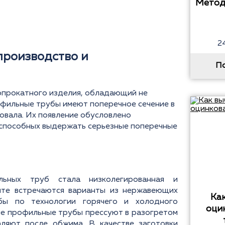
Метод
2
производство и
П
опрокатного изделия, обладающий не
офильные трубы имеют поперечное сечение в
 овала. Их появление обусловлено
 способных выдержать серьезные поперечные
льных труб стала низколегированная и
енте встречаются варианты из нержавеющих
Ка
бы по технологии горячего и холодного
оци
ые профильные трубы прессуют в разогретом
аляют после обжима. В качестве заготовки