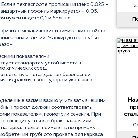
 Если в техпаспорте прописан индекс 0,025 –
2
тандартный профиль маркируется – 0,05.
ам нужен индекс 0,1 и больше.
П
т физико-механических и химических свойств
рименения изделий. Маркируются трубы в
разом.
ескими показателями.
твует стандартам устойчивости к
ию химических сред.
соответствуют стандартам безопасной
ния гидравлического удара и указанных
Наз
деленные задачи важно учитывать внешний
пр
рубный прокат должен соответствовать
стал
ским показателям, геометрии сечения. При
лассифицируется как бракованная или
0
 материал нельзя применять по прямому
риобретении трубного проката для каркаса