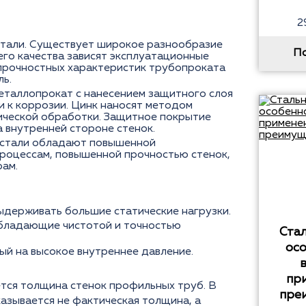
2
стали. Существует широкое разнообразие
П
его качества зависят эксплуатационные
прочностных характеристик трубопроката
ль.
еталлопрокат с нанесением защитного слоя
и к коррозии. Цинк наносят методом
ической обработки. Защитное покрытие
а внутренней стороне стенок.
стали обладают повышенной
роцессам, повышенной прочностью стенок,
рам.
ыдерживать большие статические нагрузки.
бладающие чистотой и точностью
Стал
ос
ый на высокое внутреннее давление.
пр
ется толщина стенок профильных труб. В
пре
азывается не фактическая толщина, а