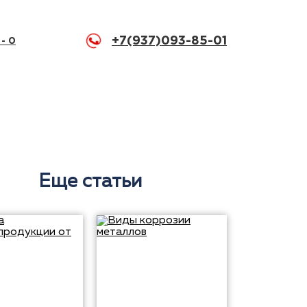
+7(937)093-85-01
 -
0
Еще статьи