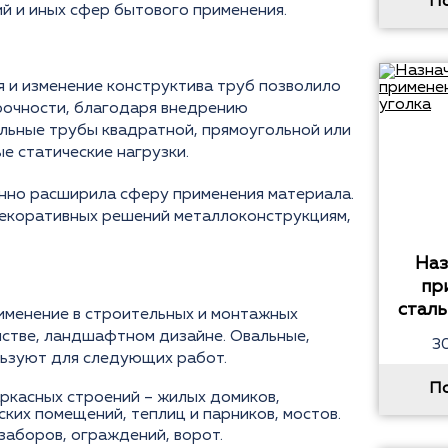
П
й и иных сфер бытового применения.
я и изменение конструктива труб позволило
рочности, благодаря внедрению
льные трубы квадратной, прямоугольной или
 статические нагрузки.
но расширила сферу применения материала.
декоративных решений металлоконструкциям,
Наз
пр
сталь
менение в строительных и монтажных
йстве, ландшафтном дизайне. Овальные,
3
льзуют для следующих работ.
П
ркасных строений – жилых домиков,
ских помещений, теплиц и парников, мостов.
заборов, ограждений, ворот.