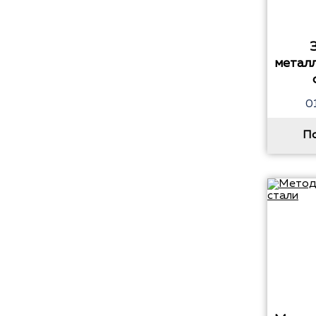
метал
0
П